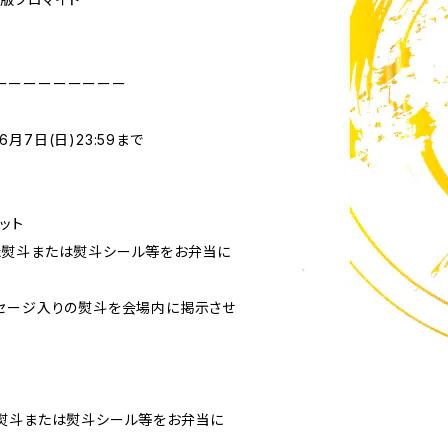
ーーーーーーーーー
〜6月7日(日)23:59まで
ット
た熨斗または熨斗シール等をお弁当に
セージ入りの熨斗を会場内に掲示させ
熨斗または熨斗シール等をお弁当に