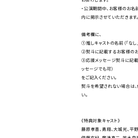
・公演期間中、お客様のお名
内に掲示させていただきます
備考欄に、
①推しキャストの名前（「なし
②熨斗に記載するお客様のお
③応援メッセージ熨斗に記載
ッセージでも可）
をご記入ください。
熨斗を希望されない場合は、
い。
《特典対象キャスト》
藤原孝喜、勇翔、大城光、平
伊藤玄紀、廣津真二、笛木良