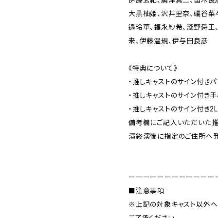
大黒柚姫、沢井里奈、礒谷菜
邉玲華、福永紗希、淺野舜王
来、伊藤温規、伊与田良彦
《特典について》
・推しキャストのサイン付きパ
・推しキャストのサイン付き手
・推しキャストのサイン付き2
備考欄にご記入いただいた推
演終演後に指定のご住所へ発
ーーーーーーーーーーーー
■注意事項
※上記の対象キャスト以外へ
ご了承ください。