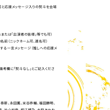
前と応援メッセージ入りの熨斗を会場
。
」または「出演者の皆様」等でも可）
名前（ニックネーム可、連名可）
する一言メッセージ（推しへの応援メ
備考欄に「熨斗なし」とご記入くださ
野泰新、永田薫、米谷恭輔、福田勝明、
彦、片山紗雪、堀江綾乃、大脇あかね、