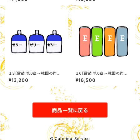
ト
１３【雷鼓 第0章〜戦国の約
１０【雷鼓 第0章〜戦国の約
束〜】 栄養ゼリー詰め合わせセ
束〜】 エナジードリンクセット
¥13,200
¥16,500
ット
商品一覧に戻る
© Catering_Service