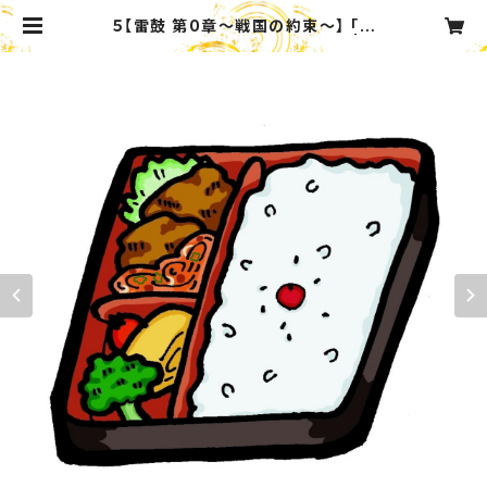
５【雷鼓 第0章〜戦国の約束〜】 「中
日昼公演」弁当セット（特典付き） | C
atering_Service