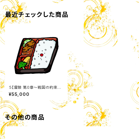
最近チェックした商品
５【雷鼓 第0章〜戦国の約束〜】
「中日昼公演」弁当セット（特典
¥55,000
付き）
その他の商品