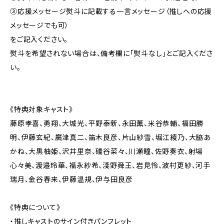
③応援メッセージ熨斗に記載する一言メッセージ（推しへの応援
メッセージでも可）
をご記入ください。
熨斗を希望されない場合は、備考欄に「熨斗なし」とご記入くださ
い。
《特典対象キャスト》
藤原孝喜、勇翔、大城光、平野泰新、永田薫、米谷恭輔、福田勝
明、伊藤玄紀、廣津真二、笛木良彦、片山紗雪、堀江綾乃、大脇あ
かね、大黒柚姫、沢井里奈、礒谷菜々、川瀬瞳、佐野奏衣、射場
心々美、渡邉玲華、福永紗希、淺野舜王、岩見怜、波村更紗、河手
瑞月、金谷春来、伊藤温規、伊与田良彦
《特典について》
・推しキャストのサイン付きパンフレット