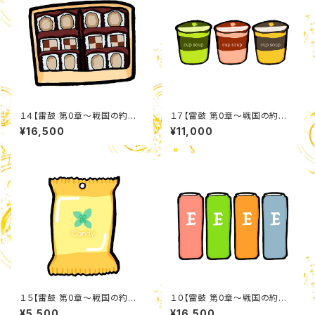
１４【雷鼓 第0章〜戦国の約
１７【雷鼓 第0章〜戦国の約
束〜】 クッキーアソートセット
束〜】 カップスープ詰め合わせ
¥16,500
¥11,000
セット
１５【雷鼓 第0章〜戦国の約
１０【雷鼓 第0章〜戦国の約
束〜】 のどケアキャンディセット
束〜】 エナジードリンクセット
¥5,500
¥16,500