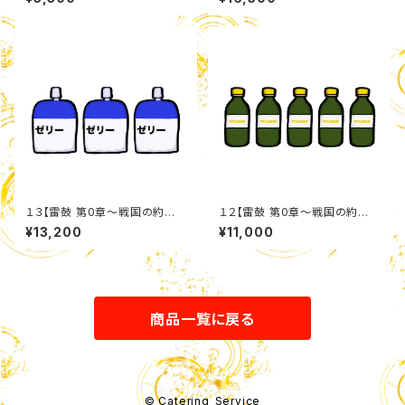
１３【雷鼓 第0章〜戦国の約
１２【雷鼓 第0章〜戦国の約
束〜】 栄養ゼリー詰め合わせセ
束〜】 炭酸ビタミンドリンクセッ
¥13,200
¥11,000
ット
ト
商品一覧に戻る
© Catering_Service