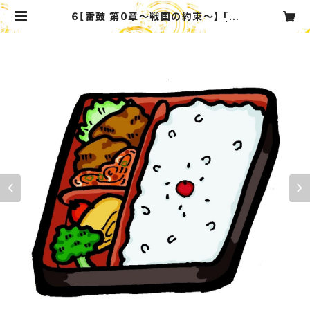
６【雷鼓 第0章〜戦国の約束〜】 「中
日夜公演」弁当セット（特典付き） | C
atering_Service