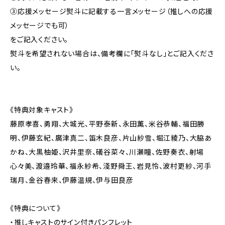
③応援メッセージ熨斗に記載する一言メッセージ（推しへの応援
メッセージでも可）
をご記入ください。
熨斗を希望されない場合は、備考欄に「熨斗なし」とご記入くださ
い。
《特典対象キャスト》
藤原孝喜、勇翔、大城光、平野泰新、永田薫、米谷恭輔、福田勝
明、伊藤玄紀、廣津真二、笛木良彦、片山紗雪、堀江綾乃、大脇あ
かね、大黒柚姫、沢井里奈、礒谷菜々、川瀬瞳、佐野奏衣、射場
心々美、渡邉玲華、福永紗希、淺野舜王、岩見怜、波村更紗、河手
瑞月、金谷春来、伊藤温規、伊与田良彦
《特典について》
・推しキャストのサイン付きパンフレット