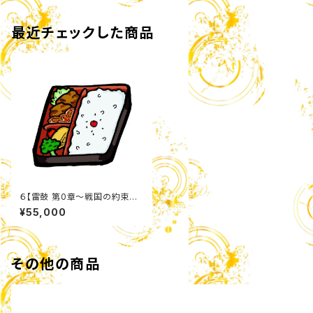
最近チェックした商品
６【雷鼓 第0章〜戦国の約束〜】
「中日夜公演」弁当セット（特典
¥55,000
付き）
その他の商品