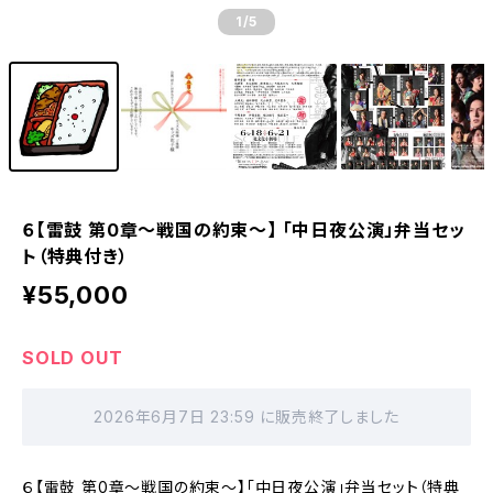
1
/5
６【雷鼓 第0章〜戦国の約束〜】 「中日夜公演」弁当セッ
ト（特典付き）
¥55,000
SOLD OUT
2026年6月7日 23:59 に販売終了しました
６【雷鼓 第0章〜戦国の約束〜】「中日夜公演」弁当セット（特典