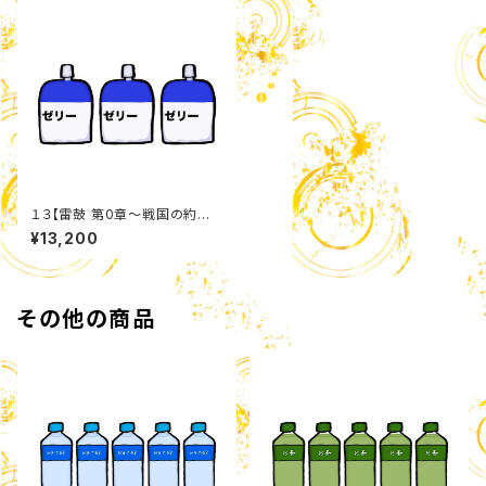
１３【雷鼓 第0章〜戦国の約
束〜】 栄養ゼリー詰め合わせセ
¥13,200
ット
その他の商品