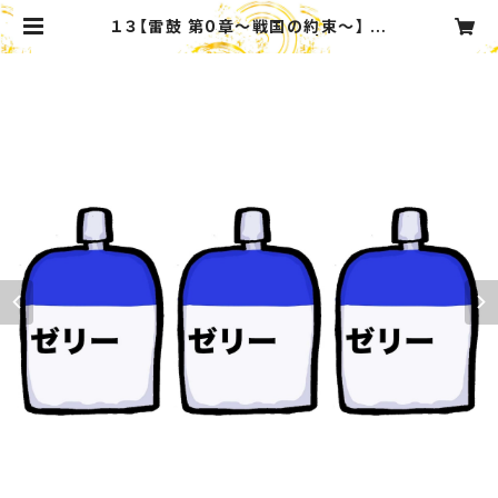
１３【雷鼓 第0章〜戦国の約束〜】 栄
養ゼリー詰め合わせセット | Cateri
ng_Service