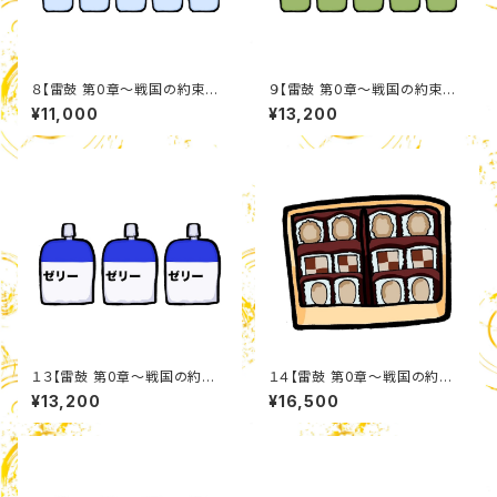
８【雷鼓 第0章〜戦国の約束〜】
９【雷鼓 第0章〜戦国の約束〜】
ミネラルウォーターセット
お茶セット
¥11,000
¥13,200
１３【雷鼓 第0章〜戦国の約
１４【雷鼓 第0章〜戦国の約
束〜】 栄養ゼリー詰め合わせセ
束〜】 クッキーアソートセット
¥13,200
¥16,500
ット