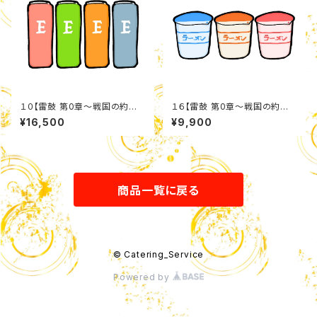
１０【雷鼓 第0章〜戦国の約
１６【雷鼓 第0章〜戦国の約
束〜】 エナジードリンクセット
束〜】 カップ麺詰め合わせセット
¥16,500
¥9,900
商品一覧に戻る
© Catering_Service
Powered by