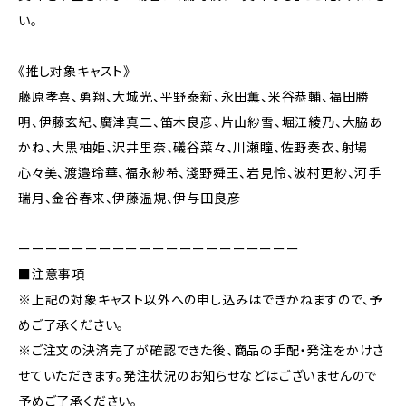
い。
《推し対象キャスト》
藤原孝喜、勇翔、大城光、平野泰新、永田薫、米谷恭輔、福田勝
明、伊藤玄紀、廣津真二、笛木良彦、片山紗雪、堀江綾乃、大脇あ
かね、大黒柚姫、沢井里奈、礒谷菜々、川瀬瞳、佐野奏衣、射場
心々美、渡邉玲華、福永紗希、淺野舜王、岩見怜、波村更紗、河手
瑞月、金谷春来、伊藤温規、伊与田良彦
ーーーーーーーーーーーーーーーーーーーーー
■注意事項
※上記の対象キャスト以外への申し込みはできかねますので、予
めご了承ください。
※ご注文の決済完了が確認できた後、商品の手配・発注をかけさ
せていただきます。発注状況のお知らせなどはございませんので
予めご了承ください。