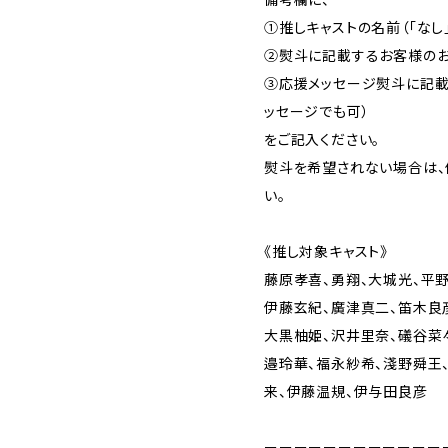
①推しキャストの名前（「なし
②熨斗に記載するお客様のお
③応援メッセージ熨斗に記載
ッセージでも可）
をご記入ください。
熨斗を希望されない場合は、
い。
《推し対象キャスト》
藤原孝喜、勇翔、大城光、平
伊藤玄紀、廣津真二、笛木良
大黒柚姫、沢井里奈、礒谷菜
邉玲華、福永紗希、淺野舜王
来、伊藤温規、伊与田良彦
ーーーーーーーーーーーー