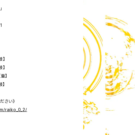
」
1
鼓】
鼓】
【雷】
【鼓】
ださい》
m/raiko_0_2/