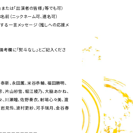
」または「出演者の皆様」等でも可）
名前（ニックネーム可、連名可）
する一言メッセージ（推しへの応援メ
備考欄に「熨斗なし」とご記入くださ
野泰新、永田薫、米谷恭輔、福田勝明、
彦、片山紗雪、堀江綾乃、大脇あかね、
々、川瀬瞳、佐野奏衣、射場心々美、渡
、岩見怜、波村更紗、河手瑞月、金谷春
ーーーーーーーーー