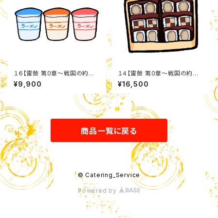
１６【雷鼓 第0章〜戦国の約
１４【雷鼓 第0章〜戦国の約
束〜】 カップ麺詰め合わせセット
束〜】 クッキーアソートセット
¥9,900
¥16,500
商品一覧に戻る
© Catering_Service
Powered by