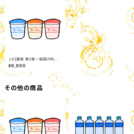
１６【雷鼓 第0章〜戦国の約
束〜】 カップ麺詰め合わせセット
¥9,900
その他の商品