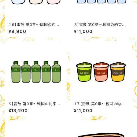
１６【雷鼓 第0章〜戦国の約
８【雷鼓 第0章〜戦国の約束〜】
束〜】 カップ麺詰め合わせセット
ミネラルウォーターセット
¥9,900
¥11,000
９【雷鼓 第0章〜戦国の約束〜】
１７【雷鼓 第0章〜戦国の約
お茶セット
束〜】 カップスープ詰め合わせ
¥13,200
¥11,000
セット