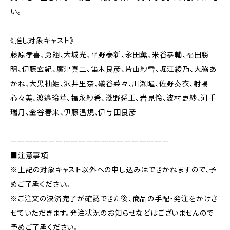
い。
《推し対象キャスト》
藤原孝喜、勇翔、大城光、平野泰新、永田薫、米谷恭輔、福田勝
明、伊藤玄紀、廣津真二、笛木良彦、片山紗雪、堀江綾乃、大脇あ
かね、大黒柚姫、沢井里奈、礒谷菜々、川瀬瞳、佐野奏衣、射場
心々美、渡邉玲華、福永紗希、淺野舜王、岩見怜、波村更紗、河手
瑞月、金谷春来、伊藤温規、伊与田良彦
ーーーーーーーーーーーーーーーーーーーーー
■注意事項
※上記の対象キャスト以外への申し込みはできかねますので、予
めご了承ください。
※ご注文の決済完了が確認できた後、商品の手配・発注をかけさ
せていただきます。発注状況のお知らせなどはございませんので
予めご了承ください。