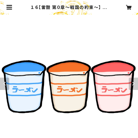
１６【雷鼓 第0章〜戦国の約束〜】 カ
ップ麺詰め合わせセット | Catering
_Service